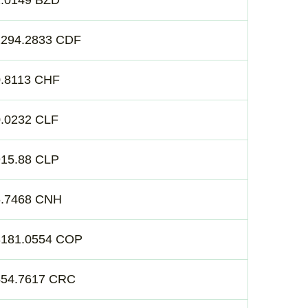
2.0149 BZD
2294.2833 CDF
0.8113 CHF
0.0232 CLF
915.88 CLP
6.7468 CNH
3181.0554 COP
454.7617 CRC