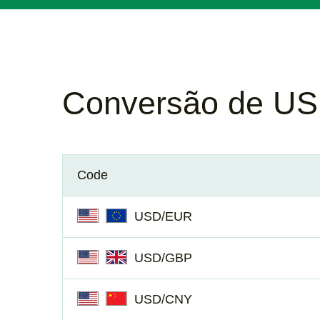
Conversão de U
Code
USD/EUR
USD/GBP
USD/CNY