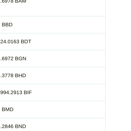
1.6978 BAM
2 BBD
124.0163 BDT
1.6972 BGN
0.3778 BHD
994.2913 BIF
1 BMD
1.2846 BND